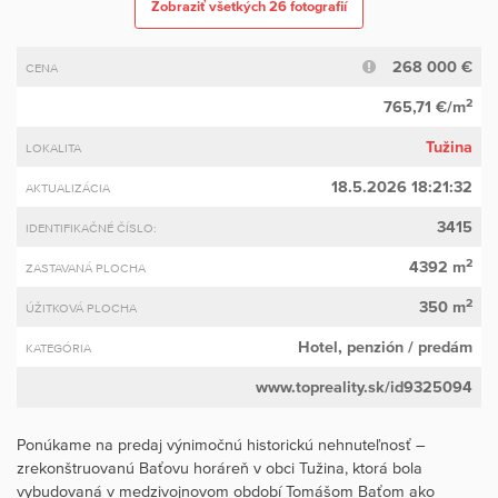
Zobraziť všetkých 26 fotografií
268 000 €
CENA
2
765,71 €/m
Tužina
LOKALITA
18.5.2026 18:21:32
AKTUALIZÁCIA
3415
IDENTIFIKAČNÉ ČÍSLO:
2
4392 m
ZASTAVANÁ PLOCHA
2
350 m
ÚŽITKOVÁ PLOCHA
Hotel, penzión
/ predám
KATEGÓRIA
www.topreality.sk/id9325094
Ponúkame na predaj výnimočnú historickú nehnuteľnosť –
zrekonštruovanú Baťovu horáreň v obci Tužina, ktorá bola
vybudovaná v medzivojnovom období Tomášom Baťom ako