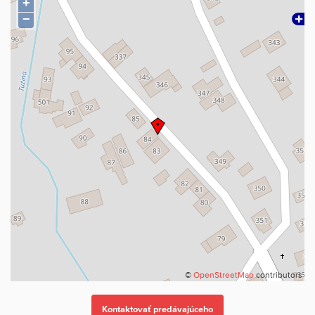
+
−
Výmera: dom 350 m, pozemok 4392 m2
CENA: 268.000,-EUR
kontakt:
MVDr. Jana Žáková, email: jana.zakova@maxisreal.sk, mobil: 0903
229 119
©
OpenStreetMap
contributors