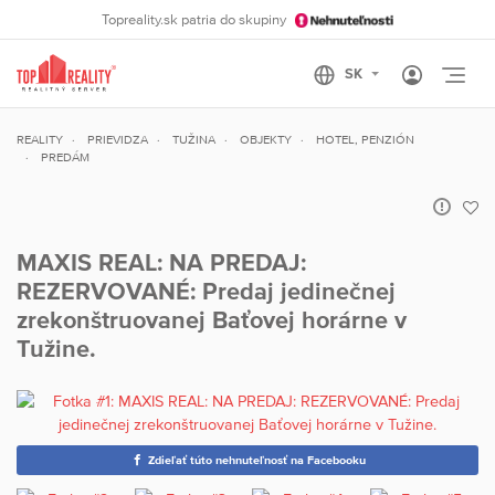
Topreality.sk patria do skupiny
Otvo
REALITY
PRIEVIDZA
TUŽINA
OBJEKTY
HOTEL, PENZIÓN
PREDÁM
MAXIS REAL: NA PREDAJ:
REZERVOVANÉ: Predaj jedinečnej
zrekonštruovanej Baťovej horárne v
Tužine.
Zdieľať túto nehnuteľnosť na Facebooku