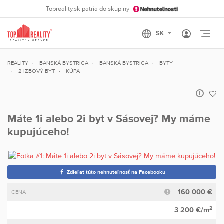
Topreality.sk patria do skupiny
Otvo
REALITY
BANSKÁ BYSTRICA
BANSKÁ BYSTRICA
BYTY
2 IZBOVÝ BYT
KÚPA
Máte 1i alebo 2i byt v Sásovej? My máme
kupujúceho!
Zdieľať túto nehnuteľnosť na Facebooku
160 000 €
CENA
2
3 200 €/m