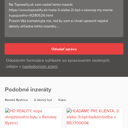
Odoslaním formulára súhlasím so spracovaním osobných
údajov v
nasledovnom znení
.
Podobné inzeráty
Banská Bystrica
2 izbový byt
Kúpa