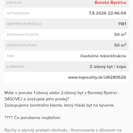
Banská Bystrica
LOKALITA
7.8.2026 22:46:04
AKTUALIZÁCIA
1181
IDENTIFIKAČNÉ ČÍSLO:
2
50 m
ZASTAVANÁ PLOCHA
2
50 m
ÚŽITKOVÁ PLOCHA
čiastočná rekonštrukcia
STAV
2 izbový byt
/ kúpa
KATEGÓRIA
www.topreality.sk/id9280526
Máte v ponuke 1-izbový alebo 2-izbový byt v Banskej Bystrici -
SÁSOVEJ a zvažujete jeho predaj?
Zastupujeme bonitného klienta, ktorý hľadá byt na bývanie.
???? Čo ponúkame majiteľom:
Rýchly a plynulý priebeh obchodu - financovanie s dôrazom na