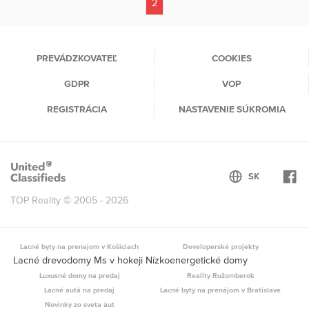
2
(current)
PREVÁDZKOVATEĽ
COOKIES
GDPR
VOP
REGISTRÁCIA
NASTAVENIE SÚKROMIA
TOP Reality © 2005 - 2026
Lacné byty na prenajom v Košiciach
Developerské projekty
Lacné drevodomy Ms v hokeji Nízkoenergetické domy
Luxusné domy na predaj
Reality Ružomberok
Lacné autá na predaj
Lacné byty na prenájom v Bratislave
Novinky zo sveta áut