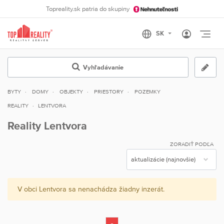
Topreality.sk patria do skupiny
Otvo
Vyhľadávanie
BYTY
DOMY
OBJEKTY
PRIESTORY
POZEMKY
REALITY
LENTVORA
Reality Lentvora
ZORADIŤ PODĽA
V obci Lentvora sa nenachádza žiadny inzerát.