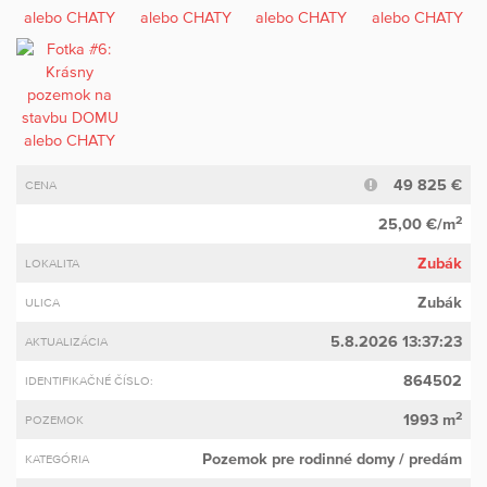
49 825 €
CENA
2
25,00 €/m
Zubák
LOKALITA
Zubák
ULICA
5.8.2026 13:37:23
AKTUALIZÁCIA
864502
IDENTIFIKAČNÉ ČÍSLO:
2
1993 m
POZEMOK
Pozemok pre rodinné domy
/ predám
KATEGÓRIA