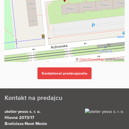
Ak hľadáte bývanie v Ružinove, ktoré je pripravené na novú
kapitolu, tento byt si určite zaslúži vašu pozornosť. Dohodnite si
obhliadku a príďte sa presvedčiť, ako sa vám tu bude bývať.
Eva Skupil Bučeková - 0905 754 562
atelier yesss
Staráme sa o Vaše bývanie!
©
OpenStreetMap
contributors
Kontakt na predajcu
atelier yesss s. r. o.
Hlavná 2073/17
Bratislava-Nové Mesto