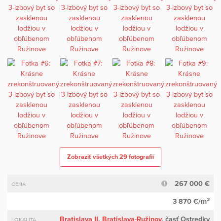
Zobraziť všetkých 29 fotografií
267 000 €
CENA
2
3 870 €/m
Bratislava II
,
Bratislava-Ružinov
, časť Ostredky
LOKALITA