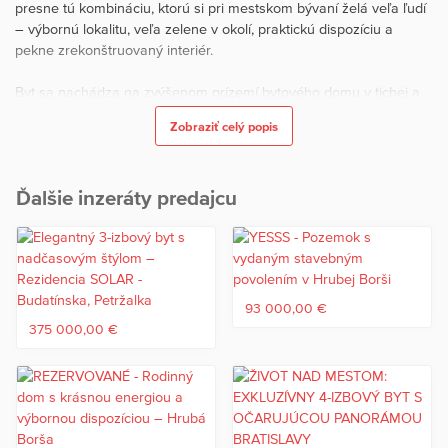
presne tú kombináciu, ktorú si pri mestskom bývaní želá veľa ľudí
– výbornú lokalitu, veľa zelene v okolí, praktickú dispozíciu a
pekne zrekonštruovaný interiér.
Byt sa nachádza na zvýšenom prízemí bytového domu v tichej a
obľúbenej časti Ružinova. Je dostupný aj výťahom - bezbariérový
Zobraziť celý popis
prístup. Okolie domu pôsobí pokojne, s množstvom zelene,
detským ihriskom priamo pri dome a možnosťou parkovania v
okolí bytového domu.
Ďalšie inzeráty predajcu
Byt pripravený na nové bývanie
Byt prešiel kompletnou rekonštrukciou a pôsobí veľmi príjemne,
čisto a moderne. V interiéri sú použité neutrálne farby, drevodekor,
sivé tóny a praktické riešenia, vďaka čomu byt vytvára útulný a
zároveň nadčasový dojem.
93 000,00 €
375 000,00 €
Dispozícia bytu je praktická a dobre využiteľná. Tvorí ju
- priestranná obývacia izba so zasklenou lodžiou,
- samostatná spálňa,
- menšia detská izba alebo pracovňa,
- samostatná kuchyňa s kuchynskou linkou so vstavanými