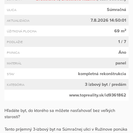
Súmračná
ULICA
7.8.2026 14:50:01
AKTUALIZÁCIA
2
69 m
ÚŽITKOVÁ PLOCHA
1 / 7
PODLAŽIE
Áno
PIVNICA
panel
MATERIÁL
kompletná rekonštrukcia
STAV
3 izbový byt
/ predám
KATEGÓRIA
www.topreality.sk/id9361862
Hľadáte byt, do ktorého sa môžete nasťahovať bez veľkých
starostí?
Tento príjemný 3-izbový byt na Súmračnej ulici v Ružinove ponúka