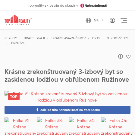
Topreality.sk patria do skupiny
Otvo
REALITY
BRATISLAVA II
BRATISLAVA-RUŽINOV
BYTY
3 IZBOVÝ BYT
PREDÁM
Krásne zrekonštruovaný 3-izbový byt so
zasklenou lodžiou v obľúbenom Ružinove
Zdieľať túto nehnuteľnosť na Facebooku