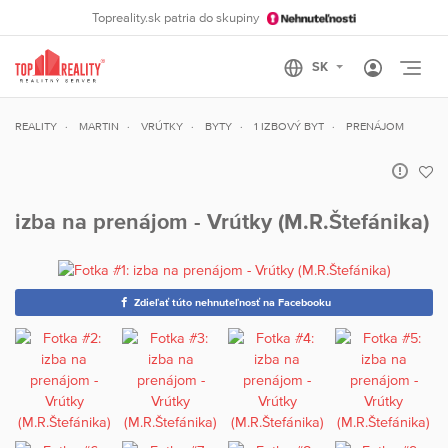
Topreality.sk patria do skupiny
Otvo
REALITY
MARTIN
VRÚTKY
BYTY
1 IZBOVÝ BYT
PRENÁJOM
izba na prenájom - Vrútky (M.R.Štefánika)
Zdieľať túto nehnuteľnosť na Facebooku