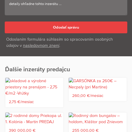
Odoslaním formulára súhlasím so spracovaním osobných
údajov v
nasledovnom znení
.
Ďalšie inzeráty predajcu
260,00 €/mesiac
2,75 €/mesiac
390 000,00 €
255 000,00 €