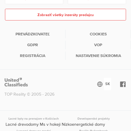
Zobraziť všetky inzeráty predajcu
PREVÁDZKOVATEĽ
COOKIES
GDPR
VOP
REGISTRÁCIA
NASTAVENIE SÚKROMIA
TOP Reality © 2005 - 2026
Lacné byty na prenajom v Košiciach
Developerské projekty
Lacné drevodomy Ms v hokeji Nízkoenergetické domy
Luxusné domy na predaj
Reality Ružomberok