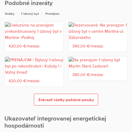
Podobné inzeráty
Bližšie informácie: Enki Hogh - 0911 348 889,
3 platby: provízia RK, prvý nájom a depozit
Vrútky
1 izbový byt
Prenájom
Kompletný právny servis zabezpečí realitná kancelária Reality
ASTORIA,s.r.o., M.R.Štefánika 10, 036 01 Martin.
420,00 €/mesiac
390,00 €/mesiac
380,00 €/mesiac
420,00 €/mesiac
Zobraziť všetky podobné ponuky
Ukazovateľ integrovanej energetickej
hospodárnosti