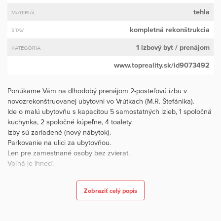
tehla
MATERIÁL
kompletná rekonštrukcia
STAV
1 izbový byt
/ prenájom
KATEGÓRIA
www.topreality.sk/id9073492
Ponúkame Vám na dlhodobý prenájom 2-posteľovú izbu v
novozrekonštruovanej ubytovni vo Vrútkach (M.R. Štefánika).
Ide o malú ubytovňu s kapacitou 5 samostatných izieb, 1 spoločná
kuchynka, 2 spoločné kúpeľne, 4 toalety.
Izby sú zariadené (nový nábytok).
Parkovanie na ulici za ubytovňou.
Len pre zamestnané osoby bez zvierat.
Voľná je ihneď.
Cena:
Zobraziť celý popis
1 osoba - 320€
2 osoby - 370€