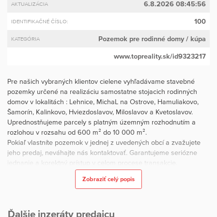
6.8.2026 08:45:56
AKTUALIZÁCIA
100
IDENTIFIKAČNÉ ČÍSLO:
Pozemok pre rodinné domy
/ kúpa
KATEGÓRIA
www.topreality.sk/id9323217
Pre našich vybraných klientov cielene vyhľadávame stavebné
pozemky určené na realizáciu samostatne stojacich rodinných
domov v lokalitách : Lehnice, MichaL na Ostrove, Hamuliakovo,
Šamorín, Kalinkovo, Hviezdoslavov, Miloslavov a Kvetoslavov.
Uprednostňujeme parcely s platným územným rozhodnutím a
rozlohou v rozsahu od 600 m² do 10 000 m².
Pokiaľ vlastníte pozemok v jednej z uvedených obcí a zvažujete
jeho predaj, neváhajte nás kontaktovať. Garantujeme seriózne
jednanie a korektný prístup v celom procese transakcie.
Zobraziť celý popis
https://r7reality.sk/
Facebook: R7reality
Instagram: r_7reality
Ďalšie inzeráty predajcu