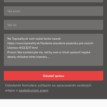
Odoslaním formulára súhlasím so spracovaním osobných
údajov v
nasledovnom znení
.