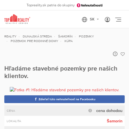
Topreality.sk patria do skupiny
Otvo
REALITY
DUNAJSKÁ STREDA
ŠAMORÍN
POZEMKY
POZEMOK PRE RODINNÉ DOMY
KÚPA
Hľadáme stavebné pozemky pre našich
klientov.
Zdieľať túto nehnuteľnosť na Facebooku
cena dohodou
CENA
Šamorín
LOKALITA