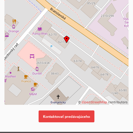
©
OpenStreetMap
contributors