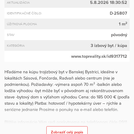
5.8.2026 18:30:52
AKTUALIZÁCIA
D-25807
IDENTIFIKAČNÉ ČÍSLO:
2
1 m
ÚŽITKOVÁ PLOCHA
pôvodný
STAV
3 izbový byt
/ kúpa
KATEGÓRIA
www.topreality.sk/id9317712
Hľadáme na kúpu trojizbový byt v Banskej Bystrici, ideálne v
lokalitách Sásová, Fončorda, Radvaň alebo centrum (nie je
podmienkou). Požiadavky: -výmera aspoň 70 m² -balkón alebo
lodžia výhodou -byt môže byť v pôvodnom aj rekonštruovanom
stave -bytový dom s výťahom výhodou Cena: do 185 000 € (podľa
stavu a lokality) Platba: hotovosť / hypotekárny úver – rýchle a
seriózne jednanie Prosíme o ponuky na e-mail alebo telefón.
Bližšie informácie Vám radi poskytneme na telefónnom čísle 0911
505 484 alebo na andreasimoncikova@haloreality.sk. ID dopytu:
Zobraziť celý popis