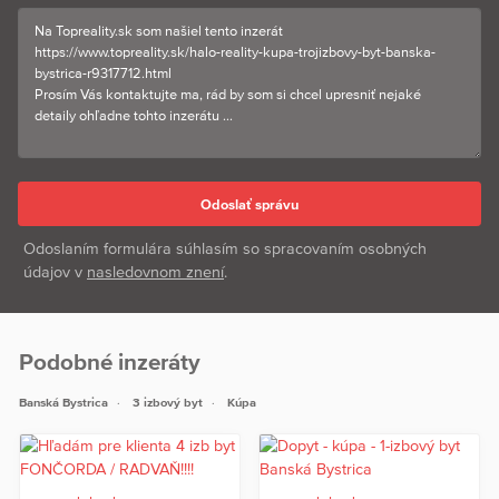
Odoslaním formulára súhlasím so spracovaním osobných
údajov v
nasledovnom znení
.
Podobné inzeráty
Banská Bystrica
3 izbový byt
Kúpa