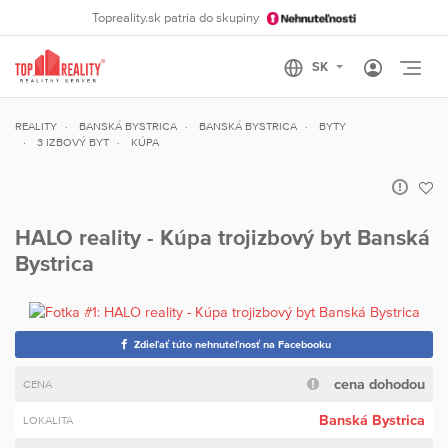
Topreality.sk patria do skupiny
Otvo
REALITY
BANSKÁ BYSTRICA
BANSKÁ BYSTRICA
BYTY
3 IZBOVÝ BYT
KÚPA
HALO reality - Kúpa trojizbový byt Banská
Bystrica
Zdieľať túto nehnuteľnosť na Facebooku
cena dohodou
CENA
Banská Bystrica
LOKALITA