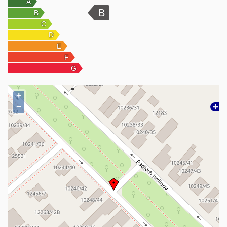
informáciami
INŽINERSKE SIETE:
– dom je pripojený na všetky inžinierske siete ako voda, elektrina,
plyn, kanalizácia, optika
KÚRENIE:
- plnynový kotol napojený na teplo-vodné podlahové kúrenie
+
–prízemie aj poschodie je vykurované podlahovým kúrením
−
Ohrev vody:
- SOLÁRNE PANELY
LOKALITA:
Lokalita ulice Padlých hrdinov v bratislavských Podunajských
Biskupiciach ponúka pokojné bývanie v zástavbe rodinných
domov s výbornou občianskou vybavenosťou a rýchlou
dostupnosťou do centra mesta. V blízkom okolí sa nachádzajú
školy, škôlky, obchody, zdravotné stredisko, športoviská, detské
ihriská a aj zastávky MHD. Lokalita je vhodná pre rodinné bývanie
vďaka kombinácii tichej rezidenčnej atmosféry a dobrej dopravnej