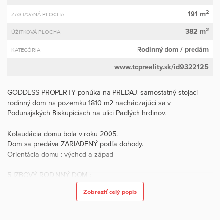
2
191 m
ZASTAVANÁ PLOCHA
2
382 m
ÚŽITKOVÁ PLOCHA
Rodinný dom
/ predám
KATEGÓRIA
www.topreality.sk/id9322125
GODDESS PROPERTY ponúka na PREDAJ: samostatný stojaci
rodinný dom na pozemku 1810 m2 nachádzajúci sa v
Podunajských Biskupiciach na ulici Padlých hrdinov.
Kolaudácia domu bola v roku 2005.
Dom sa predáva ZARIADENÝ podľa dohody.
Orientácia domu : východ a západ
5 IZBOVÝ RODINNÝ DOM :
Podlahová plocha domu : 382 m2
Zobraziť celý popis
Pozemok : 1810 m2
DISPOZIČNÉ RIEŠENIE: