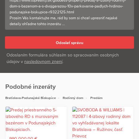
Odoslaním formulára súhlasím so spracovaním osobných
údajov v
nasledovnom znení
.
Podobné inzeráty
Bratislava-Podunajské Biskupice
Rodinný dom
Predám
990 000,00 €