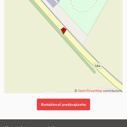
Vzdušná dispozícia ponúka komfort pre rodinu aj hostí.
TECHNICKÉ PARAMETRE:
- Betónové základy s izoláciou
- Drevená zrubová konštrukcia s vysokou tepelnou izoláciou
- Tehlové deliace priečky
- Stropy s priznanými drevenými trámami a dreveným obkladom
- Izolačné trojsklá s drevenými okenicami
- Drevené palubovky a laminátové podlahy
- Keramická dlažba v kúpeľniach
KUCHYŇA:
- Elektrický sporák s keramickou varnou doskou
- Elektrická rúra
- Zabudovaná umývačka riadu
©
OpenStreetMap
contributors
- Digestor
- Drez
- Samostatne stojaca chladnička s mrazničkou
- Vykurovanie a ohrev vody:
- Lokálne elektrické konvektory
- Elektrické podlahové kúrenie v kúpeľniach