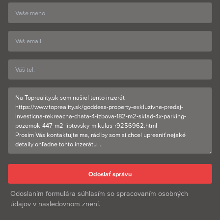
Chata je voľná IHNEĎ!
CENA: 389.000€ vrátane sprostredkovateľskej provízie,
kompletného právneho, finančného a katastrálneho servisu.
GODDESS PROPERTY – Predávame výnimočné miesta pre
výnimočných ľudí.
Odoslaním formulára súhlasím so spracovaním osobných
údajov v
nasledovnom znení
.