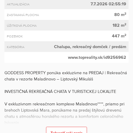
7.7.2026 02:55:19
AKTUALIZÁCIA
2
80 m
ZASTAVANÁ PLOCHA
2
182 m
ÚŽITKOVÁ PLOCHA
2
447 m
POZEMOK
Chalupa, rekreačný domček
/ predám
KATEGÓRIA
www.topreality.sk/id9256962
GODDESS PROPERTY ponúka exkluzívne na PREDAJ | Rekreačná
chata v rezorte Maladinovo – Liptovský Mikuláš
INVESTIČNÁ REKREAČNÁ CHATA V TURISTICKEJ LOKALITE
V exkluzívnom rekreačnom komplexe Maladinovo****, priamo pri
brehoch Liptovská Mara, ponúkame na predaj štýlovú drevenú
chatu s atmosférou horského rezortu a komfortom celoročného
bývania.
Zobraziť celý popis