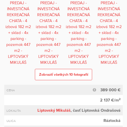
Zobraziť všetkých 10 fotografií
389 000 €
CENA
2
2 137 €/m
Liptovský Mikuláš
, časť Liptovská Ondrašová
LOKALITA
Ráztocká
ULICA