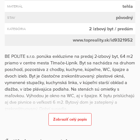
tehla
MATERIÁL
pôvodný
STAV
2 izbový byt
/ predám
KATEGÓRIA
www.topreality.sk/id9321952
BE POLITE s.r.o. ponúka exkluzívne na predaj 2-izbový byt, 64 m2
priamo v centre mesta Tlmače-Lipník. Byt sa nachádza na druhom
poschodí, pozostáva z chodby, kuchyne, kúpeľne, WC, špajze a
dvoch izieb. Byt je čiastočne zrekonštruovaný: plastové okná,
vymenené stupačky, kuchynská linka, v kúpeľni starší obklad a
dlažba, v izbe plávajúca podlaha. Na stenách sú omietky s
maľovkou. Výhodou je okno na WC, aj v špajze. K bytu prislúchajú
aj dve pivnice o veľkosti 6 m2. Bytový dom je zateplený a
zrekonštruovaný. Dobrí susedia.
Zobraziť celý popis
Byt:
- úžitková plocha 64 m2
- plastové okná, vymenené stupačky, kuchynská linka, v kúpeľni