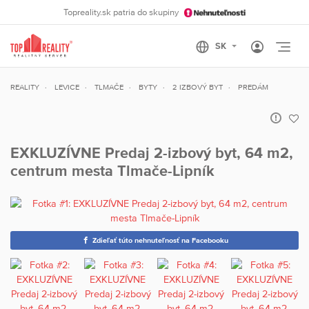
Topreality.sk patria do skupiny
Otvo
REALITY
LEVICE
TLMAČE
BYTY
2 IZBOVÝ BYT
PREDÁM
EXKLUZÍVNE Predaj 2-izbový byt, 64 m2,
centrum mesta Tlmače-Lipník
Zdieľať túto nehnuteľnosť na Facebooku