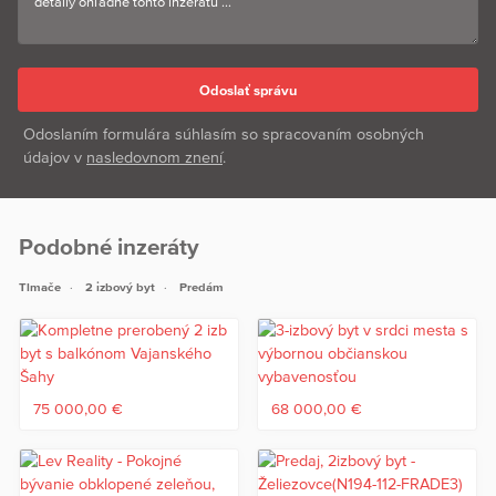
Odoslaním formulára súhlasím so spracovaním osobných
údajov v
nasledovnom znení
.
Podobné inzeráty
Tlmače
2 izbový byt
Predám
75 000,00 €
68 000,00 €