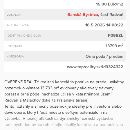
15,00 EUR/m2
Banská Bystrica
, časť Radvaň
LOKALITA
18.5.2026 14:08:22
AKTUALIZÁCIA
P096ZL
IDENTIFIKAČNÉ ČÍSLO:
2
13793 m
POZEMOK
Orná poda
/ predám
KATEGÓRIA
www.topreality.sk/id9324322
OVERENÉ REALITY realitná kancelária ponúka na predaj unikátny
pozemok o výmere 13 793 m² evidovaný ako trvalý trávnatý
porast a orná pôda, nachádzajúci sa v katastrálnom území
Radvaň a Malachov (lokalita Pršianska terasa).
Tento rozľahlý a slnečný pozemok je ideálny pre investora alebo
developéra, ktorý hľadá miesto s veľkým potenciálom na
výstavbu. V tesnej blízkosti sa dynamicky rozrastá výstavba
rodinných domov, čo robí z tejto lokality lukratívnu a perspektívnu