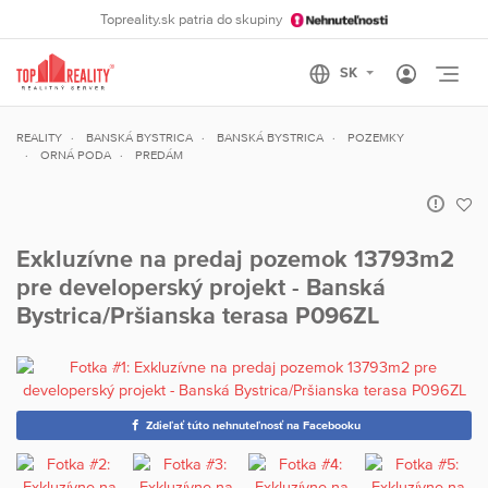
Topreality.sk patria do skupiny
Otvo
REALITY
BANSKÁ BYSTRICA
BANSKÁ BYSTRICA
POZEMKY
ORNÁ PODA
PREDÁM
Exkluzívne na predaj pozemok 13793m2
pre developerský projekt - Banská
Bystrica/Pršianska terasa P096ZL
Zdieľať túto nehnuteľnosť na Facebooku