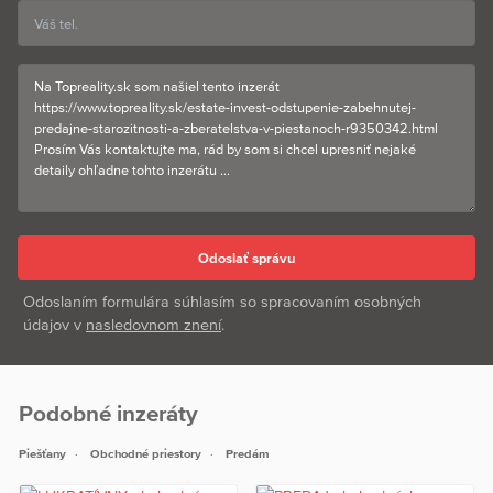
Odoslaním formulára súhlasím so spracovaním osobných
údajov v
nasledovnom znení
.
Podobné inzeráty
Piešťany
Obchodné priestory
Predám