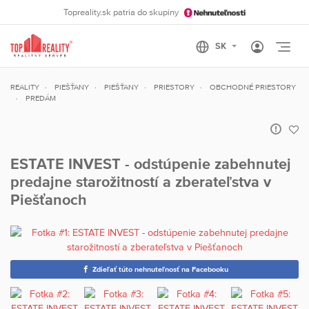
Topreality.sk patria do skupiny
Otvo
REALITY
PIEŠŤANY
PIEŠŤANY
PRIESTORY
OBCHODNÉ PRIESTORY
PREDÁM
ESTATE INVEST - odstúpenie zabehnutej
predajne starožitností a zberateľstva v
Piešťanoch
Zdieľať túto nehnuteľnosť na Facebooku