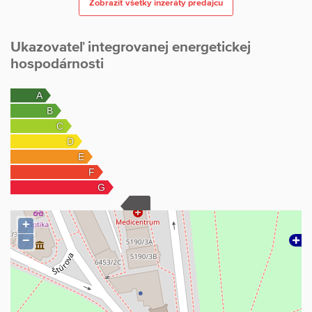
Zobraziť všetky inzeráty predajcu
Ukazovateľ integrovanej energetickej
hospodárnosti
+
−