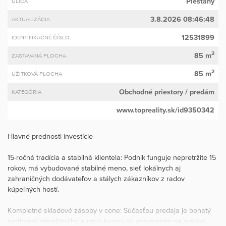
Piešťany
ULICA
3.8.2026 08:46:48
AKTUALIZÁCIA
12531899
IDENTIFIKAČNÉ ČÍSLO:
2
85 m
ZASTAVANÁ PLOCHA
2
85 m
ÚŽITKOVÁ PLOCHA
Obchodné priestory
/ predám
KATEGÓRIA
www.topreality.sk/id9350342
Hlavné prednosti investície
15-ročná tradícia a stabilná klientela: Podnik funguje nepretržite 15
rokov, má vybudované stabilné meno, sieť lokálnych aj
zahraničných dodávateľov a stálych zákazníkov z radov
kúpeľných hostí.
Kompletné skladové zásoby v cene: Súčasťou predaja je bohatý
sortiment starožitného a retro tovaru so zameraním na vysoko