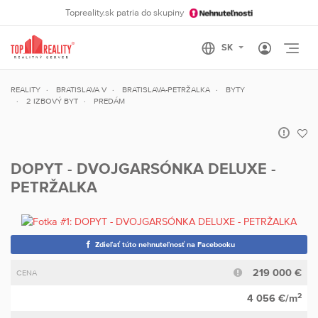
Topreality.sk patria do skupiny
Otvo
REALITY
BRATISLAVA V
BRATISLAVA-PETRŽALKA
BYTY
2 IZBOVÝ BYT
PREDÁM
DOPYT - DVOJGARSÓNKA DELUXE -
PETRŽALKA
Zdieľať túto nehnuteľnosť na Facebooku
219 000 €
CENA
2
4 056 €/m