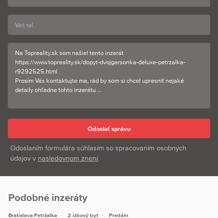
Odoslaním formulára súhlasím so spracovaním osobných
údajov v
nasledovnom znení
.
Podobné inzeráty
Bratislava-Petržalka
2 izbový byt
Predám