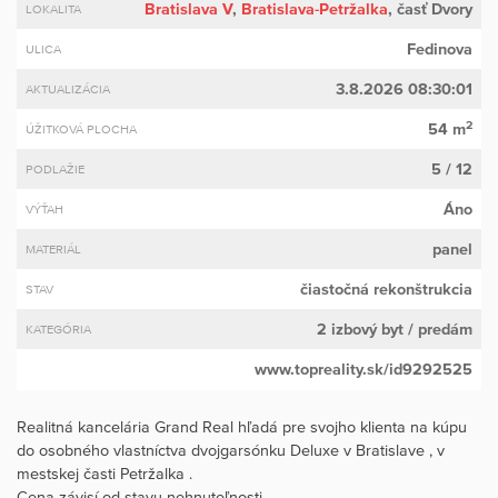
Bratislava V
,
Bratislava-Petržalka
, časť Dvory
LOKALITA
Fedinova
ULICA
3.8.2026 08:30:01
AKTUALIZÁCIA
2
54 m
ÚŽITKOVÁ PLOCHA
5 / 12
PODLAŽIE
Áno
VÝŤAH
panel
MATERIÁL
čiastočná rekonštrukcia
STAV
2 izbový byt
/ predám
KATEGÓRIA
www.topreality.sk/id9292525
Realitná kancelária Grand Real hľadá pre svojho klienta na kúpu
do osobného vlastníctva dvojgarsónku Deluxe v Bratislave , v
mestskej časti Petržalka .
Cena závisí od stavu nehnuteľnosti .