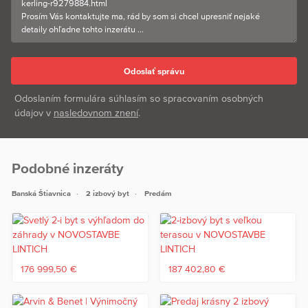
Odoslaním formulára súhlasím so spracovaním osobných
údajov v
nasledovnom znení
.
Podobné inzeráty
Banská Štiavnica
2 izbový byt
Predám
176 999,50 €
187 402,80 €