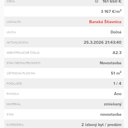
161 650 €
CENA
2
3 167 €/m
Banská Štiavnica
LOKALITA
Dolná
ULICA
25.3.2026 21:43:40
AKTUALIZÁCIA
A2.3
IDENTIFIKAČNÉ ČÍSLO:
Novostavba
STAV NEHNUTEĽNOSTI:
2
51 m
ÚŽITKOVÁ PLOCHA
1 / 4
PODLAŽIE
Áno
PIVNICA
zmiešaný
MATERIÁL
novostavba
STAV
2 izbový byt
/ predám
KATEGÓRIA