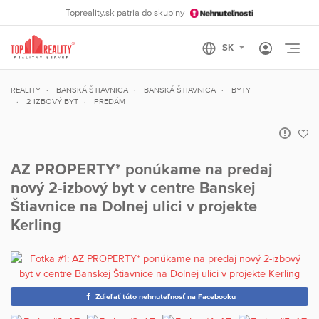
Topreality.sk patria do skupiny
Otvo
REALITY
BANSKÁ ŠTIAVNICA
BANSKÁ ŠTIAVNICA
BYTY
2 IZBOVÝ BYT
PREDÁM
AZ PROPERTY* ponúkame na predaj
nový 2-izbový byt v centre Banskej
Štiavnice na Dolnej ulici v projekte
Kerling
Zdieľať túto nehnuteľnosť na Facebooku