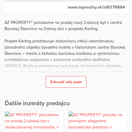
www.topreality.sk/id9279884
AZ PROPERTY* ponúkame na predaj nový 2-izbový byt v centre
Banskej Štiavnice na Dolnej ulici v projekte Kerling
Projekt Kerling predstavuje dokončenú citlivú rekonštrukciu
pôvodného objektu bývalého hotela v historickom centre Banskej
Štiavnice – mesta s bohatou baníckou tradíciou a výnimočnou
architektúrou zapísanou v zozname svetového dedičstva
UNESCO. Budova prirodzene nadväzuje na historickú zástavbu
typickú strmými strechami, členitou siluetou a výraznými vikiermi.
Bytový dom je dokončený a skolaudovaný a pripravený na
Zobraziť celý popis
bývanie.
Základné informácie o nehnuteľnosti
Ďalšie inzeráty predajcu
Typ: novostavba
Číslo bytu: A2.3
Dispozícia: 2-izbový byt
Úžitková plocha bytu: 51,04 m² z toho je plocha bytu 47,29 m²
K bytu prislúcha pivničná kobka č. A2.3.6 na -1PP o ploche 3,75 m²