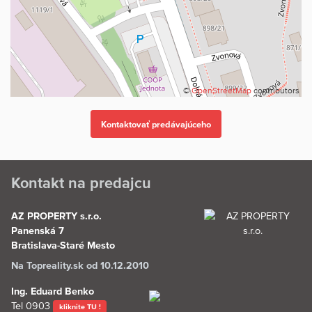
AZ PROPERTY – všetky práva vyhradené.
Fotografie a vizualizácie (vrátane virtuálneho stagingu) sú
chránené autorským právom, majú ilustračný charakter a slúžia
na lepšiu predstavu o priestore. Zobrazené zariadenie nemusí byť
súčasťou predaja.
©
OpenStreetMap
contributors
V realitách nehráme na náhodu. Sme spoľahlivým realitným
partnerom viac ako 20 rokov.
Vieme presne, ako nastaviť proces predaja a prenájmu tak, aby
prebehol plynulo. Sme silní pri veľkých projektoch a flexibilní pri
osobnom servise.
www.azproperty.sk
Kontakt na predajcu
AZ PROPERTY s.r.o.
Panenská 7
Bratislava-Staré Mesto
Na Topreality.sk od 10.12.2010
Ing. Eduard Benko
Tel
0903
kliknite TU !