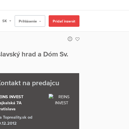
Prihlásenie
Pridať inzerát
lavský hrad a Dóm Sv.
ontakt na predajcu
EINS INVEST
ajkalská 7A
ratislava
a Topreality.sk od
9.12.2012