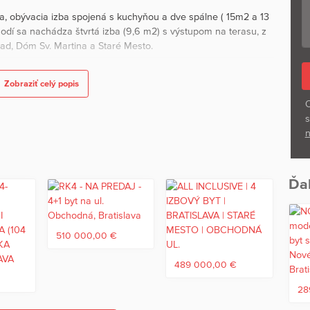
ba, obývacia izba spojená s kuchyňou a dve spálne ( 15m2 a 13
odí sa nachádza štvrtá izba (9,6 m2) s výstupom na terasu, z
rad, Dóm Sv. Martina a Staré Mesto.
a 30 eur elektrina.
Zobraziť celý popis
parkovacej politiky /paas/, výhodou je pešia dostupnosť
O
školy (Panenská 4) a umeleckej základnej školy. Lokalita
s
v rámci Starého Mesta vrátane kaviarní, reštaurácii,
n
Staromestská a Palisády a je napojená na Hodžovo námestie.
Ďal
, ktorá vznikla v stredoveku ako majetok ženskej rehole
nského a kultúrneho života, najmä po presunutí evanjelického
známa svojou zachovalou barokovou a klasicistickou
v a je miestom konania populárnych podujatí.
510 000,00 €
489 000,00 €
e kontaktovať na t.č. 0903 447 646 alebo mailom:
€
28