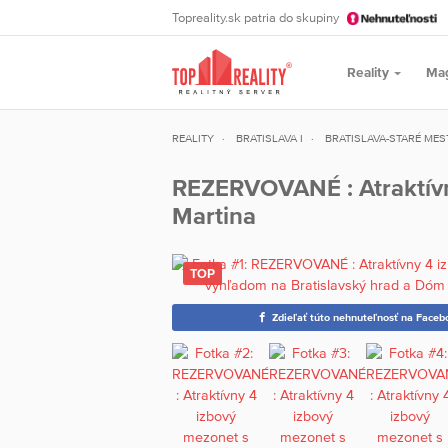
Topreality.sk patria do skupiny
Reality
Ma
REALITY
BRATISLAVA I
BRATISLAVA-STARÉ ME
REZERVOVANÉ : Atraktívn
Martina
Zdieľať túto nehnuteľnosť na Faceb