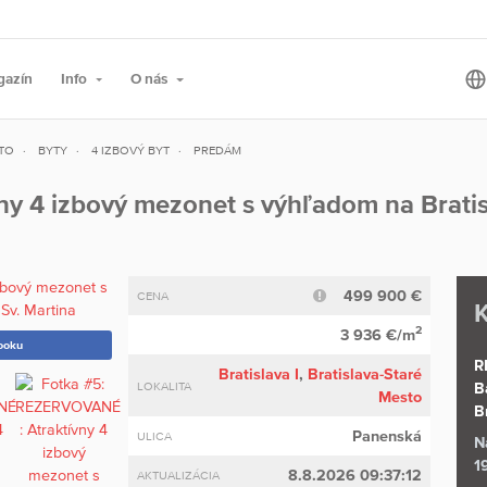
gazín
Info
O nás
STO
BYTY
4 IZBOVÝ BYT
PREDÁM
y 4 izbový mezonet s výhľadom na Bratis
499 900 €
CENA
K
2
3 936 €/m
ooku
R
Bratislava I
,
Bratislava-Staré
LOKALITA
B
Mesto
B
Panenská
ULICA
N
1
8.8.2026 09:37:12
AKTUALIZÁCIA