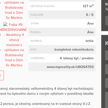
S
2
127 m
ÚŽITKOVÁ PLOCHA
Te
5 / 5
PODLAŽIE
Áno
VÝŤAH
Áno
PIVNICA
tehla
MATERIÁL
K
kompletná rekonštrukcia
STAV
4 izbový byt
/ predám
KATEGÓRIA
www.topreality.sk/id9264703
í
anný, staromestský, veľkometrážny 4 izbový byt nachádzajúci
vané ho bytového domu s novým výťahom v prestížnej lokalite
pivnica, je slnečný, orientovaný na tri svetové strany V-J-Z.