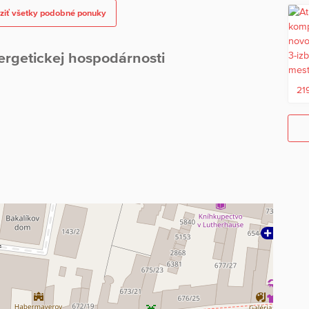
ziť všetky podobné ponuky
ergetickej hospodárnosti
21