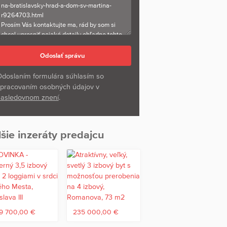
doslaním formulára súhlasím so
pracovaním osobných údajov v
asledovnom znení
.
šie inzeráty predajcu
9 700,00 €
235 000,00 €