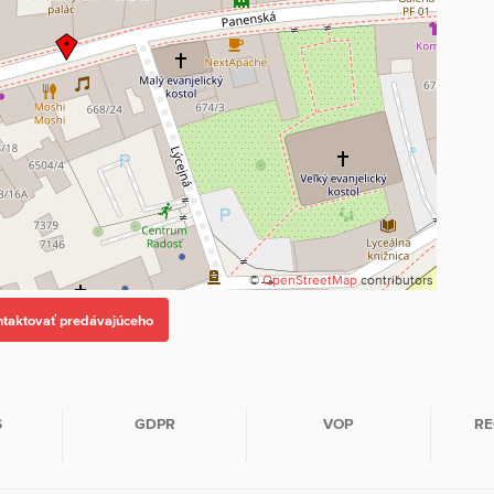
©
OpenStreetMap
contributors
S
GDPR
VOP
RE