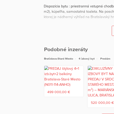
Dispozícia bytu : priestranná vstupná chod
m2), kúpeľňa, samostatná toaleta. Na posch
ktorej je nádherný výhľad na Bratislavský h
Mesačne náklady za byt sú 190 eur správca 
Parkovanie je zabezpečené prostredníctvom 
súkromnej základnej a súkromnej materskej 
Podobné inzeráty
disponuje bohatou občianskou vybavenosťou 
obchodíkov a minibarov.
Bratislava-Staré Mesto
4 izbový byt
Predám
Panenská ulica sa nachádza medzi ulicami 
Je to historická ulica s bohatou minulosťou
klarisiek a neskôr sa stala centrom spoloče
cirkevného centra na toto miesto. Dnes je 
architektúrou v podobe šľachtických paláco
499 000,00 €
Cena: 499 900 EUR
V prípade záujmu o obhliadku nás neváhajt
520 000,00 
paulikova@reins.sk