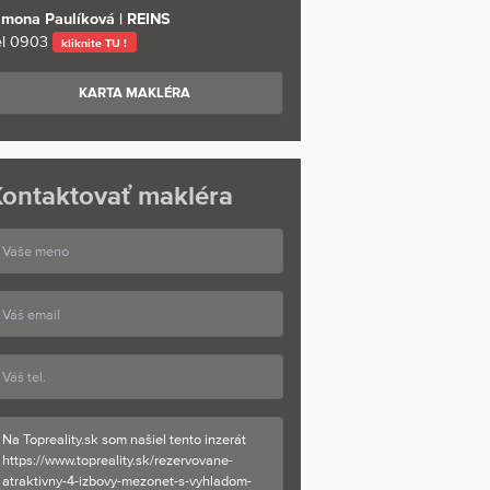
imona Paulíková | REINS
l
0903
kliknite TU !
KARTA MAKLÉRA
ontaktovať makléra