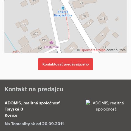
zabezpečenie
kvalitného súdno-znaleckého posudku
- kompletné právne služby
- uhradenie poplatkov spojených s prevodom nehnuteľnosti
- vypracovanie preberacieho protokolu k nehnuteľnosti a účasť pri
jej
odovzdávaní
©
OpenStreetMap
contributors
Kontakt na predajcu
ADOMIS, realitná spoločnosť
Toryská 8
Košice
Na Topreality.sk od 20.09.2011