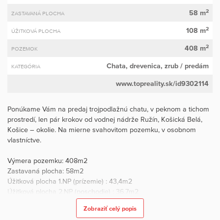
2
58 m
ZASTAVANÁ PLOCHA
2
108 m
ÚŽITKOVÁ PLOCHA
2
408 m
POZEMOK
Chata, drevenica, zrub
/ predám
KATEGÓRIA
www.topreality.sk/id9302114
Ponúkame Vám na predaj trojpodlažnú chatu, v peknom a tichom
prostredí, len pár krokov od vodnej nádrže Ružín, Košická Belá,
Košice – okolie. Na mierne svahovitom pozemku, v osobnom
vlastníctve.
Výmera pozemku: 408m2
Zastavaná plocha: 58m2
Úžitková plocha 1.NP (prízemie) : 43,4m2
Úžitková plocha 2.NP (poschodie) : 36,7m2
Úžitková plocha 3.NP (podkrovie) : 28,4m2
Zobraziť celý popis
Terasa: 22,6m2