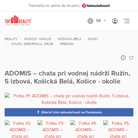
Topreality.sk patria do skupiny
Otvo
REALITY
KOŠICE - OKOLIE
KOŠICKÁ BELÁ
DOMY
CHATA, DREVENICA, ZRUB
PREDÁM
ADOMIS – chata pri vodnej nádrži Ružín,
5 izbová, Košická Belá, Košice - okolie
Zdieľať túto nehnuteľnosť na Facebooku