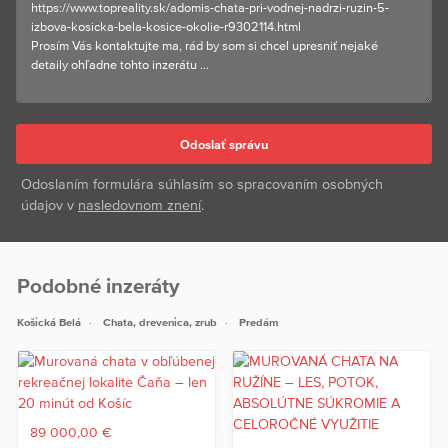
Odoslaním formulára súhlasím so spracovaním osobných
údajov v
nasledovnom znení
.
Podobné inzeráty
Košická Belá
Chata, drevenica, zrub
Predám
89 000,00 €