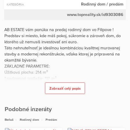
Rodinný dom
/ predám
KATEGÓRIA
www.topreality.sk/id9303086
AB ESTATE vám ponúka na predaj rodinný dom vo Filipove !
Predstav si miesto, kde máš pokoj, súkromie a zároveň dom, do
ktorého už nemusíš investovať ani euro.
Táto nehnuteľnosť je ideálnou kombináciou kvalitnej murovanej
stavby a modernej rekonštrukcie, vďaka ktorej je pripravená na
okamžité bývanie.
ZÁKLADNÉ PARAMETRE:
Úžitková plocha: 214 m²
1.nadzemné podlažie: 110 m²
2.nadzemné podlažie( podkrovie ) : 104 m²
Zobraziť celý popis
Pozemok: 840 m² – krásny, slnečný, upravený
Dispozícia: 1.podlažie + podkrovie + pivnica
Murovaný dom (r. cca 1950)
Podobné inzeráty
REKONŠTRUKCIA, KTORÁ MÁ ZMYSEL: Dom prešiel postupne
rozsiahlymi úpravami:
Beňuš
Rodinný dom
Predám
vytvorené obytné podkrovie
nová strecha a krytina