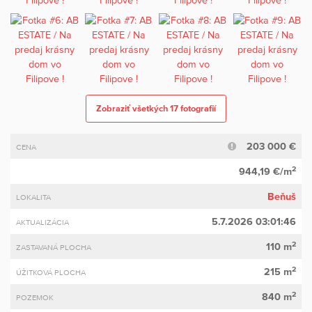
Zobraziť všetkých 17 fotografií
203 000 €
CENA
2
944,19 €/m
Beňuš
LOKALITA
5.7.2026 03:01:46
AKTUALIZÁCIA
2
110 m
ZASTAVANÁ PLOCHA
2
215 m
ÚŽITKOVÁ PLOCHA
2
840 m
POZEMOK