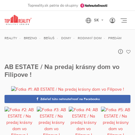
Topreality.sk patria do skupiny
Otvo
REALITY
BREZNO
BEŇUŠ
DOMY
RODINNÝ DOM
PREDÁM
AB ESTATE / Na predaj krásny dom vo
Filipove !
Zdieľať túto nehnuteľnosť na Facebooku