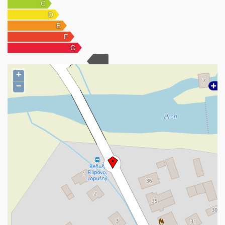
internet + kamerový systém
spevnené plochy a parkovanie priamo na pozemku
POZEMOK, KTORÝ PREDÁVA DOM:
840 m² slnečného priestoru
ideálny na oddych, záhradu, bazén alebo rodinné aktivity
dostatok súkromia aj praktického využitia
PRE KOHO JE DOM IDEÁLNY?
+
rodina, ktorá chce bývať bez ďalších investícií
−
klient, ktorý hľadá kombináciu priestoru a súkromia
investor – možnosť prenájmu alebo ďalšieho zhodnotenia
Dom, ktorý má príbeh, kvalitu a zároveň moderný komfort. Stačí
prísť a zamilovať sa.