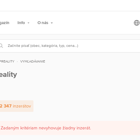
gazín
Info
O nás
PREALITY
VYHĽADÁVANIE
eality
2 347
inzerátov
Zadaným kritériam nevyhovuje žiadny inzerát.