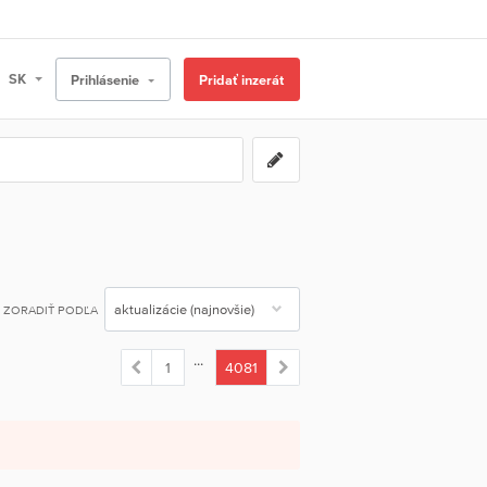
Prihlásenie
Pridať inzerát
ZORADIŤ PODĽA
...
1
4081
(current)