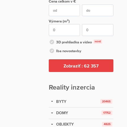
Cena
celkom
v €
2
Výmera (m
)
3D prehliadka a video
NOVÉ
Iba novostavby
Zobraziť :
62 357
Reality inzercia
BYTY
20465
DOMY
17752
OBJEKTY
4825