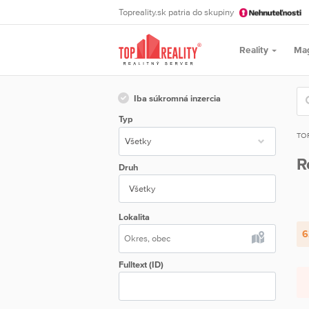
Topreality.sk patria do skupiny
Reality
Ma
Iba súkromná inzercia
Typ
TO
R
Druh
Všetky
Lokalita
6
Fulltext (ID)