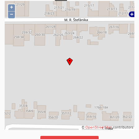
vašu rodinu, táto ponuka určite stojí za pozornosť.
+
−
©
OpenStreetMap
contributors