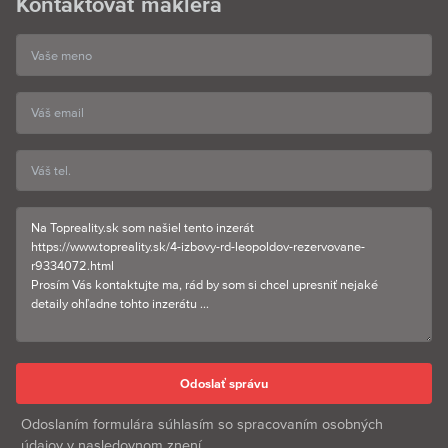
Kontaktovať makléra
Odoslaním formulára súhlasím so spracovaním osobných
údajov v
nasledovnom znení
.