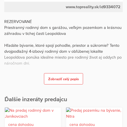
www.topreality.sk/id9334072
REZERVOVANÉ
Priestranný rodinný dom s garážou, veľkým pozemkom a krásnou
záhradou v tichej časti Leopoldova
Hľadáte bývanie, ktoré spojí pohodlie, priestor a súkromie? Tento
dvojpodlažný 4-izbový rodinný dom v obľúbenej lokalite
Leopoldova ponúka ideálne miesto pre rodinný život aj oddych po
náročnom dni.
Dom sa nachádza na pokojnej Sládkovičovej ulici s výbornou
Zobraziť celý popis
dostupnosťou na diaľnicu D1 a len pár minút chôdze od
železničnej stanice. Situovaný je na rovinatom, kompletne
oplotenom pozemku o výmere 711 m², ktorý poskytuje dostatok
Ďalšie inzeráty predajcu
priestoru na relax, záhradkárčenie aj rodinné aktivity.
Veľkou výhodou je krásna slnečná okrasno-úžitková záhrada,
ktorá vytvára príjemnú atmosféru a zároveň zabezpečuje dostatok
súkromia.
cena dohodou
cena dohodou