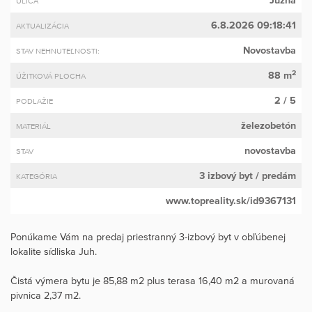
Južná
ULICA
6.8.2026 09:18:41
AKTUALIZÁCIA
Novostavba
STAV NEHNUTEĽNOSTI:
2
88 m
ÚŽITKOVÁ PLOCHA
2 / 5
PODLAŽIE
železobetón
MATERIÁL
novostavba
STAV
3 izbový byt
/ predám
KATEGÓRIA
www.topreality.sk/id9367131
Ponúkame Vám na predaj priestranný 3-izbový byt v obľúbenej
lokalite sídliska Juh.
Čistá výmera bytu je 85,88 m2 plus terasa 16,40 m2 a murovaná
pivnica 2,37 m2.