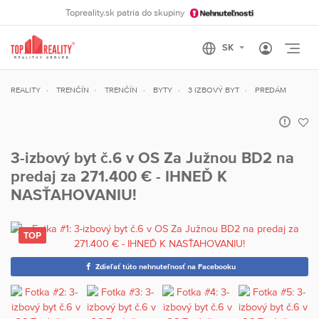
Topreality.sk patria do skupiny
Otvo
REALITY
TRENČÍN
TRENČÍN
BYTY
3 IZBOVÝ BYT
PREDÁM
3-izbový byt č.6 v OS Za Južnou BD2 na
predaj za 271.400 € - IHNEĎ K
NASŤAHOVANIU!
Zdieľať túto nehnuteľnosť na Facebooku