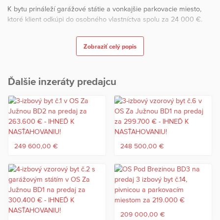
K bytu prináleží garážové státie a vonkajšie parkovacie miesto,
ktoré klient odkúpi do osobného vlastníctva spolu za 24 000 €.
Cena 3-izbového bytu v štandarde vrátane pivnice, garážového
Zobraziť celý popis
státia a vonkajšieho parkovacieho miesta je 271.400 €
Projekt spája všetky atribúty moderného bývania.
Ďalšie inzeráty predajcu
Kladieme dôraz na kvalitu prevedenia a environmentálne riešenie
Vášho budúceho bývania.
O príjemnú klímu sa stará vykurovanie a chladenie
prostredníctvom sálavých stropov, exteriérové vonkajšie žalúzie
na ovládanie a zelené strechy.
249 600,00 €
248 500,00 €
Súčasťou projektu sú i fotovoltické panely a ďalšie technológie,
ktoré určite oceníte.
Projekt je situovaný v atraktívnej lokalite, ktorá ponúka:
Výbornú občiansku vybavenosť.
Blízkosť prírody, vhodnú na aktívny oddych.
209 000,00 €
Tichú a bezpečnú štvrť pre rodiny aj jednotlivcov.