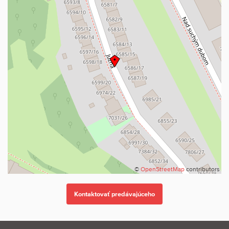
v bytoch č. 1 až 16 , exteriérové žalúzie Z90, ovládanie na stene
pre všetky fasádne okná z bytov. Na balkónových a terasových
oknách a dverách bude predpríprava pre montáž žalúzií na
diaľkové ovládanie,
v bytoch č. 17 a č. 18, budú žalúzie na všetkých oknách a dverách.
Podlahové krytiny:
v obytných miestnostiach a na chodbe laminátové podlahy zn.
EGGER hr. 7 a 8 mm, výber z viacerých farebných vzorov,
v kúpeľni a WC keramická dlažba,
na balkónoch mrazuvzdorná keramická dlažba na tmel,
na terasách 1.NP v bytoch č. 1 a č. 2, a 5.NP v bytoch č.17 a č.18
bude dlažba na terčoch.
Povrchové úpravy:
vnútorné sadrové omietky a vrchný náter v bielej farbe,
©
OpenStreetMap
contributors
v kúpeľni a v samostatných miestnostiach WC keramický obklad,
výber z viacerých farebných prevedení a to :
obklad Rango CASUAL 600×600 RT. hr. 8,5mm Polcolorit – farba
Beige, Grey, Antracit,
obklad Rango KONZEPT 600×600 RETT. hr. 8,5mm Polcolorit –
farba Beige, Bianco.