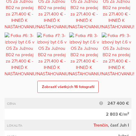
Zobraziť všetkých 16 fotografií
247 400 €
CENA
2
2 803 €/m
Trenčín
, časť Juh I
LOKALITA