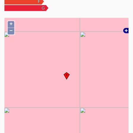
Lokalita – Nad jazerom:
+
Vyhľadávaná mestská časť s kompletnou občianskou
−
vybavenosťou a výbornou dostupnosťou do centra.
V bezprostrednej blízkosti sa nachádza jazero s množstvom
voľnočasových aktivít: cyklistika, beh, korčuľovanie
plávanie, rybolov, vodné športy. Ideálne bývanie pre aktívnych ľudí
aj rodiny.
Prečo je táto ponuka zaujímavá?
- možnosť prerobenia na 2-izbový byt
- 2 lodžie – nadštandardný benefit
- vyššie poschodie s výhľadom
- vhodné na bývanie aj investíciu (prenájom)
- výborná lokalita pri jazere
Kompletný servis v cene: právny servis a zmluvy, prepis energií,
poradenstvo pri financovaní, pomoc s prenájmom nehnuteľnosti.