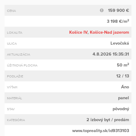
159 900 €
CENA
2
3 198 €/m
Košice IV
,
Košice-Nad jazerom
LOKALITA
Levočská
ULICA
4.8.2026 15:35:31
AKTUALIZÁCIA
2
50 m
ÚŽITKOVÁ PLOCHA
12 / 13
PODLAŽIE
Áno
VÝŤAH
panel
MATERIÁL
pôvodný
STAV
2 izbový byt
/ predám
KATEGÓRIA
www.topreality.sk/id9313103