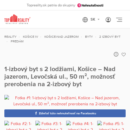
Topreality.sk patria do skupiny
Otvo
REALITY
KOŠICE IV
KOŠICE-NAD JAZEROM
BYTY
2 IZBOVÝ BYT
PREDÁM
1-izbový byt s 2 lodžiami, Košice – Nad
jazerom, Levočská ul., 50 m², možnosť
prerobenia na 2-izbový byt
Zdieľať túto nehnuteľnosť na Facebooku