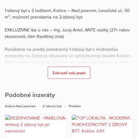
1-izbový byt s 2 lodžiami, Košice – Nad jazerom, Levočská ul., 50
m², možnosť prerobenia na 2-izbový byt
EXKLUZÍVNE iba u nás – Ing. Juraj Antol, ANTE reality (27+ rokov
skúseností, člen Realitnej únie)
Ponúkame na predaj priestranný 1-izbový byt s možnosťou
prestavby na 2-izbový, situovaný vo vyhľadávanej lokalite Košice –
Nad jazerom, Levočská ulica, len pár krokov od rekreačnej zóny
jazera.
Zobraziť celý popis
Základné informácie:
Podobné inzeráty
- výmera: cca 50 m² (byt: 40,7 m², 2× lodžia: cca 8 m², pivnica: cca
1,3 m²)
Košice-Nad jazerom
2 izbový byt
Predám
- 12. poschodie / z 13. poschodí s pekným panoramatickým
výhľadom
- osobné vlastníctvo (možnosť financovania hypotékou)
- podiel na pozemku pod bytovým domom v cene
- 2× výťah