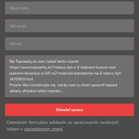
Odoslaním formulára súhlasím so spracovaním osobných
údajov v
nasledovnom znení
.