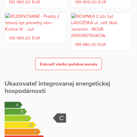
- zateplený bytový dom
192 990,00 EUR
169 900,00 EUR
Dispozícia:
- priestranná izba (oddelená denná a nočná časť)
- veľká kuchyňa
165 990,00 EUR
- kúpeľňa
189 980,00 EUR
- samostatné WC
- chodba
- 2× lodžia
Zobraziť všetky podobné ponuky
- pivnica
Dispozícia bytu umožňuje jednoduchú prestavbu na plnohodnotný
Ukazovateľ integrovanej energetickej
2-izbový byt, čo z neho robí výbornú investičnú príležitosť.
hospodárnosti
Stav nehnuteľnosti:
- Byt je v zachovalom pôvodnom stave s čiastočnými úpravami:
plastové okná, parkety, vstavaná skriňa, kuchynská linka
- Ideálny na rekonštrukciu podľa vlastných predstáv.