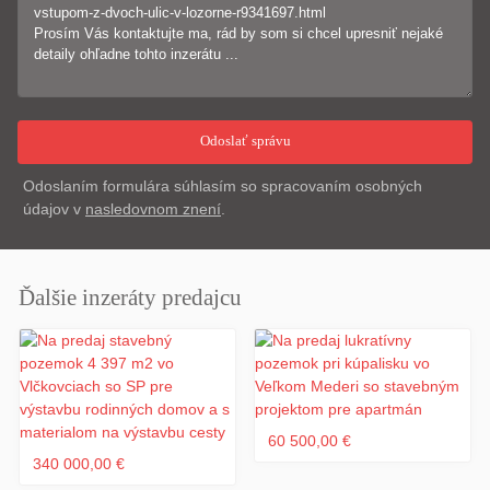
Odoslaním formulára súhlasím so spracovaním osobných
údajov v
nasledovnom znení
.
Ďalšie inzeráty predajcu
60 500,00 €
340 000,00 €