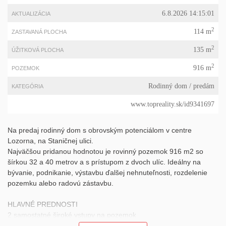
6.8.2026 14:15:01
AKTUALIZÁCIA
2
114 m
ZASTAVANÁ PLOCHA
2
135 m
ÚŽITKOVÁ PLOCHA
2
916 m
POZEMOK
Rodinný dom
/ predám
KATEGÓRIA
www.topreality.sk/id9341697
Na predaj rodinný dom s obrovským potenciálom v centre
Lozorna, na Staničnej ulici.
Najväčšou pridanou hodnotou je rovinný pozemok 916 m2 so
šírkou 32 a 40 metrov a s prístupom z dvoch ulíc. Ideálny na
bývanie, podnikanie, výstavbu ďalšej nehnuteľnosti, rozdelenie
pozemku alebo radovú zástavbu.
HLAVNÉ PREDNOSTI
2 samostatné široké vstupy na pozemok
Potenciál - dvojgeneračné bývanie, nadstavba 1. poschodia,