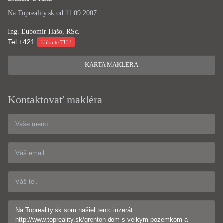
Na Topreality.sk od 11.09.2007
Ing. Ľubomír Hašo, RSc.
Tel
+421
kliknite TU !
KARTA MAKLÉRA
Kontaktovať makléra