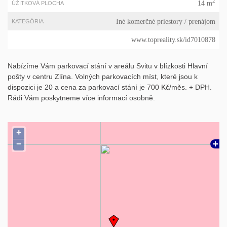
2
14 m
ÚŽITKOVÁ PLOCHA
Iné komerčné priestory
/ prenájom
KATEGÓRIA
www.topreality.sk/id7010878
Nabízíme Vám parkovací stání v areálu Svitu v blízkosti Hlavní
pošty v centru Zlína. Volných parkovacích míst, které jsou k
dispozici je 20 a cena za parkovací stání je 700 Kč/měs. + DPH.
Rádi Vám poskytneme více informací osobně.
+
−