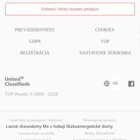
Zobraziť všetky inzeráty predajcu
PREVÁDZKOVATEĽ
COOKIES
GDPR
VOP
REGISTRÁCIA
NASTAVENIE SÚKROMIA
TOP Reality © 2005 - 2026
Lacné byty na prenajom v Košiciach
Developerské projekty
Lacné drevodomy Ms v hokeji Nízkoenergetické domy
Luxusné domy na predaj
Reality Ružomberok
Lacné autá na predaj
Lacné byty na prenájom v Bratislave