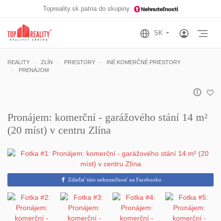
Topreality.sk patria do skupiny
Otv
REALITY
ZLÍN
PRIESTORY
INÉ KOMERČNÉ PRIESTORY
PRENÁJOM
Pronájem: komerční - garážového stání 14 m²
(20 míst) v centru Zlína
Zdieľať túto nehnuteľnosť na Facebooku