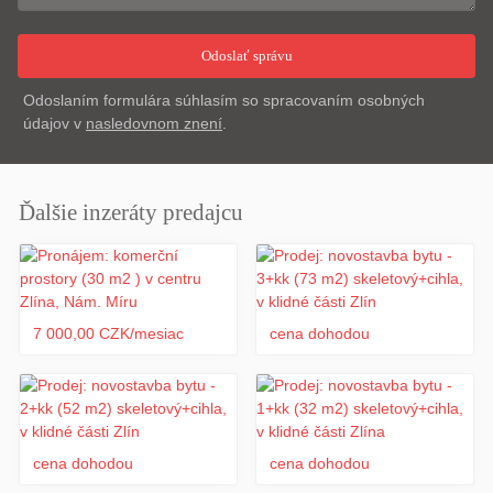
Odoslaním formulára súhlasím so spracovaním osobných
údajov v
nasledovnom znení
.
Ďalšie inzeráty predajcu
7 000,00 CZK/mesiac
cena dohodou
cena dohodou
cena dohodou