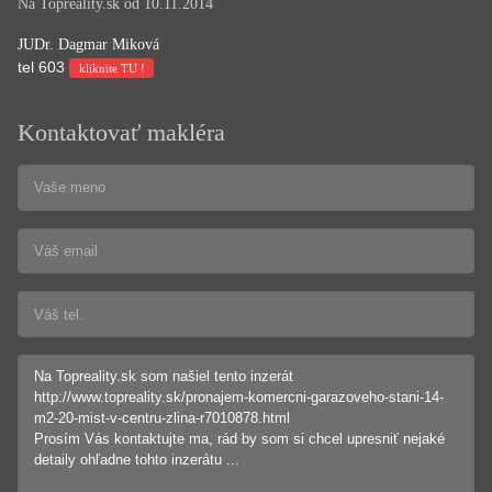
Na Topreality.sk od 10.11.2014
JUDr. Dagmar Miková
tel
603
kliknite TU !
Kontaktovať makléra