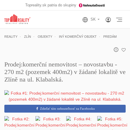
Topreality.sk patria do skupiny
Otv
REALITY
ZLÍN
OBJEKTY
INÝ KOMERČNÝ OBJEKT
PREDÁM
Prodej:komerční nemovitost – novostavbu -
270 m2 (pozemek 400m2) v žádané lokalitě ve
Zlíně na ul. Klabalská.
Zdieľať túto nehnuteľnosť na Facebooku