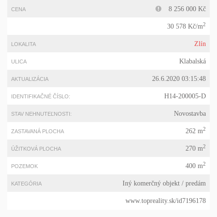
8 256 000 Kč
CENA
2
30 578 Kč/m
Zlín
LOKALITA
Klabalská
ULICA
26.6.2020 03:15:48
AKTUALIZÁCIA
H14-200005-D
IDENTIFIKAČNÉ ČÍSLO:
Novostavba
STAV NEHNUTEĽNOSTI:
2
262 m
ZASTAVANÁ PLOCHA
2
270 m
ÚŽITKOVÁ PLOCHA
2
400 m
POZEMOK
Iný komerčný objekt
/ predám
KATEGÓRIA
www.topreality.sk/id7196178