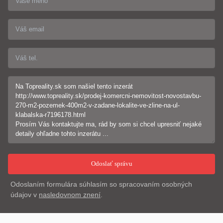
Odoslaním formulára súhlasím so spracovaním osobných
údajov v
nasledovnom znení
.