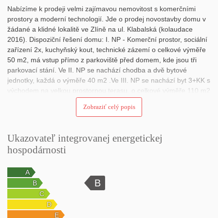
Nabízíme k prodeji velmi zajímavou nemovitost s komerčními
prostory a moderní technologií. Jde o prodej novostavby domu v
žádané a klidné lokalitě ve Zlíně na ul. Klabalská (kolaudace
2016). Dispoziční řešení domu: I. NP - Komerční prostor, sociální
zařízení 2x, kuchyňský kout, technické zázemí o celkové výměře
50 m2, má vstup přímo z parkoviště před domem, kde jsou tři
parkovací stání. Ve II. NP se nachází chodba a dvě bytové
jednotky, každá o výměře 40 m2 .Ve III. NP se nachází byt 3+KK s
východem na velkou prostornou terasu, o celkové výměře 110 m2
(lze zde umístit i whirlpool) a zahradu. Dům byl postaven za
Zobraziť celý popis
použití moderních technologií (rekuperace, tepelné čerpadlo –
vytápění podlahové, ovládání topení, rekuperace a venkovních
rolet je zajištěné mobilní aplikací Intelk, atd.), díky tomu má velmi
Ukazovateľ integrovanej energetickej
nízké náklady na energie cca 3300,-Kč. Ideální nemovitost jak pro
hospodárnosti
bydlení, podnikání, sídlo firmy, k pronájmu s využitím pro
kanceláře, učebny, e-shopy, atd. Vhodné i pro investory. Kupní
cena 8 256 000 Kč plus DPH. Doporučujeme Vám prohlídku.