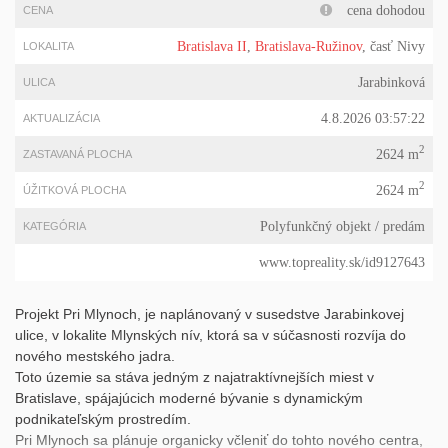
cena dohodou
CENA
Bratislava II
,
Bratislava-Ružinov
, časť Nivy
LOKALITA
Jarabinková
ULICA
4.8.2026 03:57:22
AKTUALIZÁCIA
2
2624 m
ZASTAVANÁ PLOCHA
2
2624 m
ÚŽITKOVÁ PLOCHA
Polyfunkčný objekt
/ predám
KATEGÓRIA
www.topreality.sk/id9127643
Projekt Pri Mlynoch, je naplánovaný v susedstve Jarabinkovej
ulice, v lokalite Mlynských nív, ktorá sa v súčasnosti rozvíja do
nového mestského jadra.
Toto územie sa stáva jedným z najatraktívnejších miest v
Bratislave, spájajúcich moderné bývanie s dynamickým
podnikateľským prostredím.
Pri Mlynoch sa plánuje organicky včleniť do tohto nového centra,