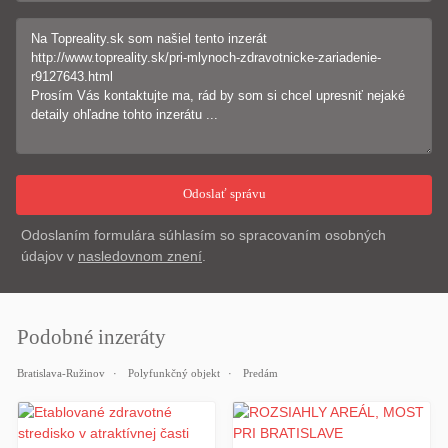
Odoslaním formulára súhlasím so spracovaním osobných
údajov v
nasledovnom znení
.
Podobné inzeráty
Bratislava-Ružinov
Polyfunkčný objekt
Predám