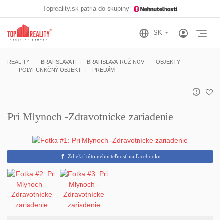
Topreality.sk patria do skupiny
Otv
REALITY
BRATISLAVA II
BRATISLAVA-RUŽINOV
OBJEKTY
POLYFUNKČNÝ OBJEKT
PREDÁM
Pri Mlynoch -Zdravotnícke zariadenie
Zdieľať túto nehnuteľnosť na Facebooku