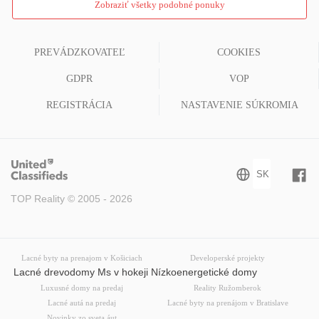
Zobraziť všetky podobné ponuky
PREVÁDZKOVATEĽ
COOKIES
GDPR
VOP
REGISTRÁCIA
NASTAVENIE SÚKROMIA
TOP Reality © 2005 - 2026
Lacné byty na prenajom v Košiciach
Developerské projekty
Lacné drevodomy Ms v hokeji Nízkoenergetické domy
Luxusné domy na predaj
Reality Ružomberok
Lacné autá na predaj
Lacné byty na prenájom v Bratislave
Novinky zo sveta áut