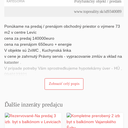
Polyfunkčný objekt
/ predám
KATEGÓRIA
www.topreality.sk/id9340089
Ponúkame na predaj / prenájom obchodný priestor o výmere 73
m2 v centre Levíc
cena za predaj 140000euro
cena na prenájom 650euro + energie
V objekte sú 2xWC , Kuchynská linka
v cene je zahrnutý Právny servis - vypracovanie zmlúv a vklad na
kataster .
V prípade potreby Vám sprostredkujeme hypotekárny úver - HÚ ,
0940123321
Zobraziť celý popis
Ďalšie inzeráty predajcu