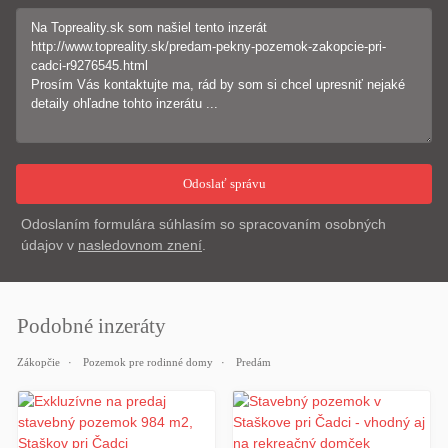
Odoslaním formulára súhlasím so spracovaním osobných
údajov v
nasledovnom znení
.
Podobné inzeráty
Zákopčie
Pozemok pre rodinné domy
Predám