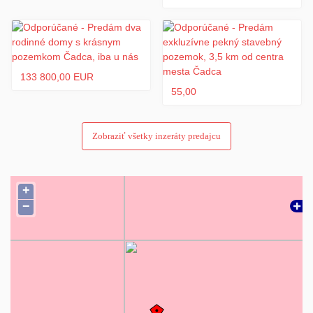
finančný servis (najvýhodnejšia hypotéka), sú v réžii našej
realitnej kancelárie.
Ochotne vám poskytneme ďalšie informácie a realizujeme osobnú
obhliadku.
133 800,00 EUR
55,00
PhDr. Pavol Holeštiak, PhD., RSc.
holestiak.sk reality
Andreja Hlinku 28/4
Zobraziť všetky inzeráty predajcu
022 01 Čadca
tel.: +421 905 425 576
e-mail: cadcania@gmail.com
+
−