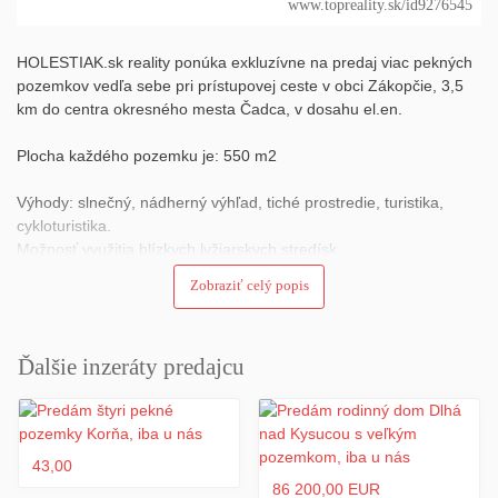
www.topreality.sk/id9276545
HOLESTIAK.sk reality ponúka exkluzívne na predaj viac pekných
pozemkov vedľa sebe pri prístupovej ceste v obci Zákopčie, 3,5
km do centra okresného mesta Čadca, v dosahu el.en.
Plocha každého pozemku je: 550 m2
Výhody: slnečný, nádherný výhľad, tiché prostredie, turistika,
cykloturistika.
Možnosť využitia blízkych lyžiarskych stredísk.
Dostupnosť: Diaľnica D3, medzinárodná železničná stanica
Zobraziť celý popis
Čadca, cesta 1. triedy.
Cena spolu: 31000 €. Dohoda možná.
Ďalšie inzeráty predajcu
CKN, 1/1, bez tiarch.
Náklady súvisiace s prevodom nehnuteľnosti (vypracovanie
zmlúv), katastrálne (návrh na vklad vlastníckeho práva,
43,00
štandardné podanie) a notárske poplatky (overenie podpisov),
86 200,00 EUR