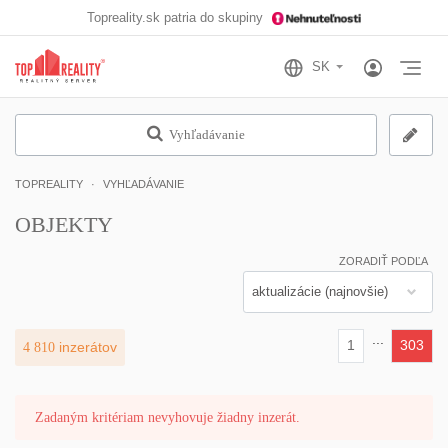
Topreality.sk patria do skupiny
Otv
Vyhľadávanie
TOPREALITY
VYHĽADÁVANIE
OBJEKTY
ZORADIŤ PODĽA
...
1
303
4 810
inzerátov
(current)
Zadaným kritériam nevyhovuje žiadny inzerát.