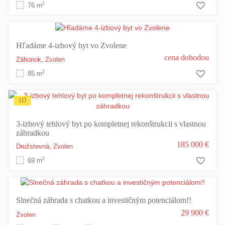
2
76 m
Hľadáme 4-izbový byt vo Zvolene
cena dohodou
Záhonok,
Zvolen
2
85 m
3D
3-izbový tehlový byt po kompletnej rekonštrukcii s vlastnou
záhradkou
185 000 €
Družstevná,
Zvolen
2
69 m
Slnečná záhrada s chatkou a investičným potenciálom!!
29 900 €
Zvolen