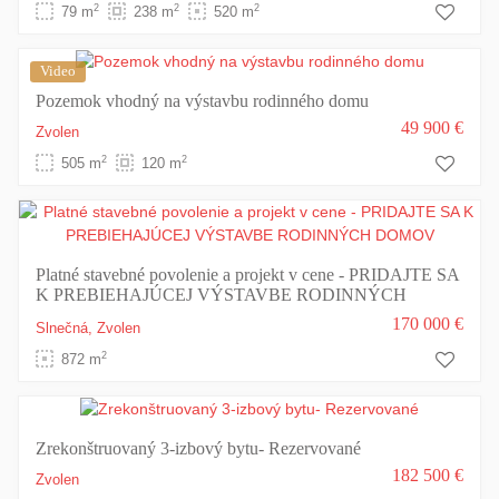
2
2
2
79 m
238 m
520 m
Video
Pozemok vhodný na výstavbu rodinného domu
49 900 €
Zvolen
2
2
505 m
120 m
Platné stavebné povolenie a projekt v cene - PRIDAJTE SA
K PREBIEHAJÚCEJ VÝSTAVBE RODINNÝCH
DOMOV
170 000 €
Slnečná,
Zvolen
2
872 m
Zrekonštruovaný 3-izbový bytu- Rezervované
182 500 €
Zvolen