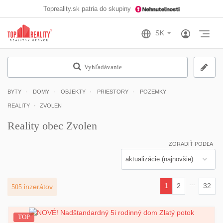
Topreality.sk patria do skupiny
Otv
Vyhľadávanie
BYTY
DOMY
OBJEKTY
PRIESTORY
POZEMKY
REALITY
ZVOLEN
Reality obec Zvolen
ZORADIŤ PODĽA
...
1
2
32
505
inzerátov
(current)
TOP