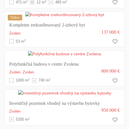
2
2
2
471 m
12 m
483 m
Video
Kompletne zrekonštruovaný 2-izbový byt
137 000 €
Zvolen
2
53 m
Polyfunkčná budova v centre Zvolena
800 000 €
Zvolen,
Zvolen
2
2
1000 m
740 m
Investičný pozemok vhodný na výstavbu bytovky
950 000 €
Zvolen
2
5200 m