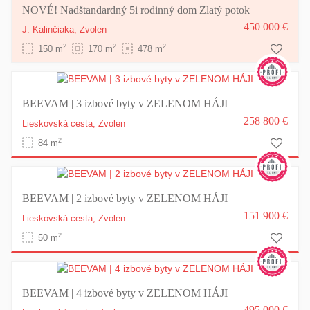
NOVÉ! Nadštandardný 5i rodinný dom Zlatý potok
450 000 €
J. Kalinčiaka,
Zvolen
2
2
2
150 m
170 m
478 m
BEEVAM | 3 izbové byty v ZELENOM HÁJI
258 800 €
Lieskovská cesta,
Zvolen
2
84 m
BEEVAM | 2 izbové byty v ZELENOM HÁJI
151 900 €
Lieskovská cesta,
Zvolen
2
50 m
BEEVAM | 4 izbové byty v ZELENOM HÁJI
495 000 €