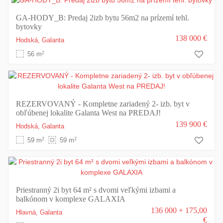
GA-HODY_B: Predaj 2izb bytu 56m2 na prízemí tehl.
bytovky
138 000 €
Hodská,
Galanta
2
56 m
REZERVOVANÝ - Kompletne zariadený 2- izb. byt v
obľúbenej lokalite Galanta West na PREDAJ!
139 900 €
Hodská,
Galanta
2
2
59 m
59 m
Priestranný 2i byt 64 m² s dvomi veľkými izbami a
balkónom v komplexe GALAXIA
136 000 + 175,00
Hlavná,
Galanta
€