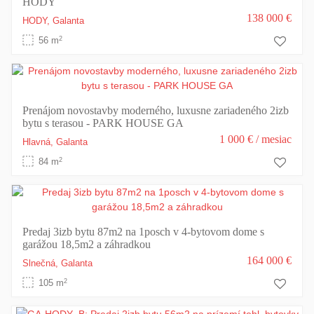
HODY
138 000 €
HODY,
Galanta
2
56 m
Prenájom novostavby moderného, luxusne zariadeného 2izb
bytu s terasou - PARK HOUSE GA
1 000 €
/ mesiac
Hlavná,
Galanta
2
84 m
Predaj 3izb bytu 87m2 na 1posch v 4-bytovom dome s
garážou 18,5m2 a záhradkou
164 000 €
Slnečná,
Galanta
2
105 m