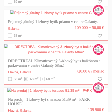
2
59 m
Príjemný ,útulný 1 izbový bytík priamo v centre Galanty.
109 000 + 50,00 €
Galanta
2
38 m
DIRECTREAL|Klimatizovaný 3-izbový byt s balkónom a
parkovaním v centre Galanty 68m2
720,00 €
/ mesiac
Hlavná,
Galanta
2
2
2
68 m
68 m
68 m
Na predaj | 1 izbový byt s terasou 51,39 m² - PARK
HOUSE
139 900 €
Hlavná,
Galanta