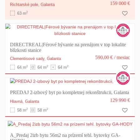
159 000 €
Richtarské pole,
Galanta
2
63 m
DIRECTREAL|Férové bývanie na prenájom v top lokalite
blízkosti stanice
590,00 €
/ mesiac
Clementisové sady,
Galanta
2
2
2
64 m
64 m
64 m
PREDAJ 2-izbový byt po kompletnej rekonštrukcii, Galanta
129 990 €
Hlavná,
Galanta
2
2
58 m
58 m
A_Predaj 2izb bytu 56m2 na prízemí tehl. bytovky GA-