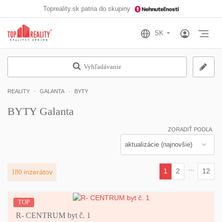
Topreality.sk patria do skupiny
Otv
Vyhľadávanie
REALITY
GALANTA
BYTY
BYTY Galanta
ZORADIŤ PODĽA
...
1
2
12
180
inzerátov
(current)
TOP
R- CENTRUM byt č. 1