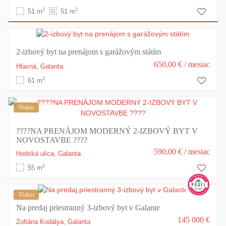
2
2
51 m
51 m
2-izbový byt na prenájom s garážovým státím
650,00 €
/ mesiac
Hlavná,
Galanta
2
61 m
Video
????NA PRENÁJOM MODERNÝ 2-IZBOVÝ BYT V
NOVOSTAVBE ????
590,00 €
/ mesiac
Hodská ulica,
Galanta
2
55 m
Video
Na predaj priestranný 3-izbový byt v Galante
145 000 €
Zoltána Kodálya,
Galanta