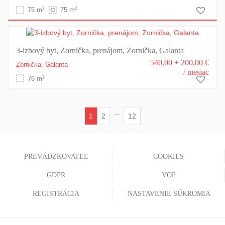
2
2
75 m
75 m
3-izbový byt, Zornička, prenájom, Zornička, Galanta
540,00 + 200,00 €
Zornička,
Galanta
/ mesiac
2
76 m
...
1
2
12
(current)
PREVÁDZKOVATEĽ
COOKIES
GDPR
VOP
REGISTRÁCIA
NASTAVENIE SÚKROMIA