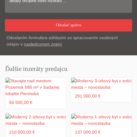
Odoslaním formulára súhlasím so spracovaním osobných
údajov v
nasledovnom znení
.
Ďalšie inzeráty predajcu
291 000,00 €
66 500,00 €
210 000,00 €
137 000,00 €