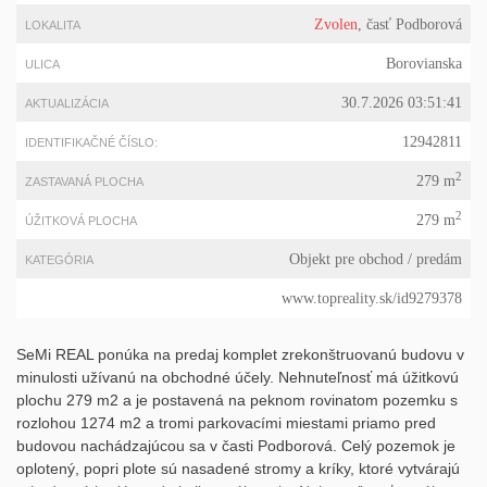
Zvolen
, časť Podborová
LOKALITA
Borovianska
ULICA
30.7.2026 03:51:41
AKTUALIZÁCIA
12942811
IDENTIFIKAČNÉ ČÍSLO:
2
279 m
ZASTAVANÁ PLOCHA
2
279 m
ÚŽITKOVÁ PLOCHA
Objekt pre obchod
/ predám
KATEGÓRIA
www.topreality.sk/id9279378
SeMi REAL ponúka na predaj komplet zrekonštruovanú budovu v
minulosti užívanú na obchodné účely. Nehnuteľnosť má úžitkovú
plochu 279 m2 a je postavená na peknom rovinatom pozemku s
rozlohou 1274 m2 a tromi parkovacími miestami priamo pred
budovou nachádzajúcou sa v časti Podborová. Celý pozemok je
oplotený, popri plote sú nasadené stromy a kríky, ktoré vytvárajú