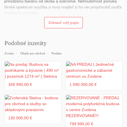
prirodzenú bariéru od okolia a súkromie. Nehnuteľnosť ponúka
široké spektrum využitia a nový majiteľ si ho vie prispôsobiť podľa
vlastných predstáv.
Zobraziť celý popis
TECHNICKÉ ÚDAJE:
Nehnuteľnosť je vo výbornom technickom stave po kompletnej
Podobné inzeráty
rekonštrukcii.
Zvolen
Objekt pre obchod
Predám
• zateplené obvodové múry
• plastové okná, dlažba, obklady, omietky, dvere
• kompletne vymenená elektroinštalácia s nočným prúdom, v
každej miestnosti je pri elektrickej zástrčke aj prípojka na telefón a
349 990,00 €
1 090 000,00 €
internet
• vymenená vodoinštalácia, nové radiátory, kúrenie je plynové
(kondenzačné kotle)
130 000,00 €
• na streche sú betónové panely, možnosť nadstavby podlaží,
799 990,00 €
strecha je hliníková krytina