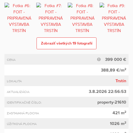
Zobraziť všetkých 19 fotografií
399 000 €
CENA
2
388,89 €/m
Trstín
LOKALITA
3.8.2026 22:56:53
AKTUALIZÁCIA
property-21610
IDENTIFIKAČNÉ ČÍSLO:
2
421 m
ZASTAVANÁ PLOCHA
2
1026 m
ÚŽITKOVÁ PLOCHA
2