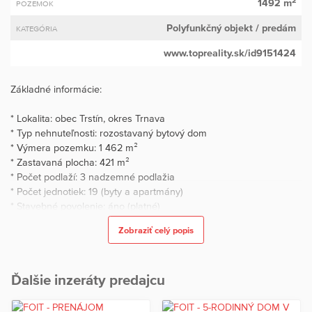
1492 m
POZEMOK
Polyfunkčný objekt
/ predám
KATEGÓRIA
www.topreality.sk/id9151424
Základné informácie:
* Lokalita: obec Trstín, okres Trnava
* Typ nehnuteľnosti: rozostavaný bytový dom
* Výmera pozemku: 1 462 m²
* Zastavaná plocha: 421 m²
* Počet podlaží: 3 nadzemné podlažia
* Počet jednotiek: 19 (byty a apartmány)
* Stavebné povolenie: áno (platné)
* Projektová dokumentácia: áno (v cene)
Zobraziť celý popis
* Stav: rozostavaná stavba pripravená na pokračovanie
* Využitie: investícia / development / nájomné bývanie
* Dostupnosť: cca 15 minút od Trnavy, pri hlavnom ťahu Trnava –
Ďalšie inzeráty predajcu
Senica
Investičná príležitosť: Rozostavaný bytový dom v obci Trstín (okres