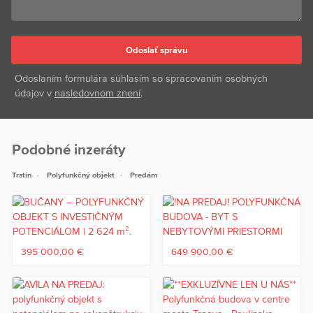
Odoslaním formulára súhlasím so spracovaním osobných
údajov v
nasledovnom znení
.
Podobné inzeráty
Trstín
Polyfunkčný objekt
Predám
395 000,00 €
649 900,00 €