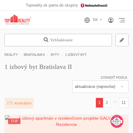
Topreality.sk patria do skupiny
Otv
Vyhľadávanie
REALITY
BRATISLAVA II
BYTY
1 IZBOVÝ BYT
1 izbový byt Bratislava II
ZORADIŤ PODĽA
...
1
2
11
171
inzerátov
(current)
TOP