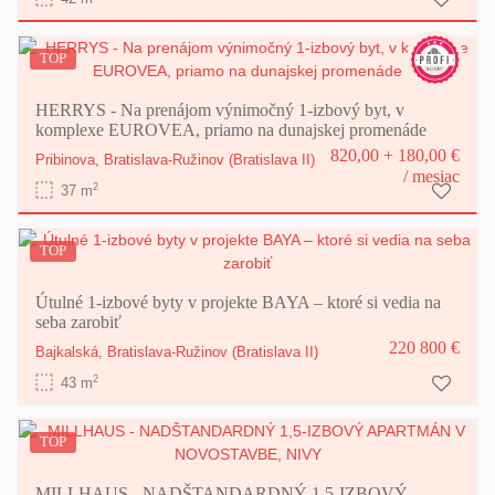
TOP
HERRYS - Na prenájom výnimočný 1-izbový byt, v
komplexe EUROVEA, priamo na dunajskej promenáde
820,00 + 180,00 €
Pribinova,
Bratislava-Ružinov
(Bratislava II)
/ mesiac
2
37 m
TOP
Útulné 1-izbové byty v projekte BAYA – ktoré si vedia na
seba zarobiť
220 800 €
Bajkalská,
Bratislava-Ružinov
(Bratislava II)
2
43 m
TOP
MILLHAUS - NADŠTANDARDNÝ 1,5-IZBOVÝ