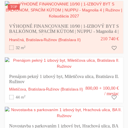
TOP
VÝHODNÉ FINANCOVANIE 10/90 | 1-IZBOVÝ BYT S
BALKÓNOM, SPACÍM KÚTOM | NUPPU - Magnolia 4 |
Ružinov | Kolaudácia 2027
210 740 €
Hraničná,
Bratislava-Ružinov
(Bratislava II)
2
32 m
Prenájom pekný 1 izbový byt, Miletičova ulica, Bratislava II.
Ružinov
800,00 + 100,00 €
Miletičova,
Bratislava-Ružinov
(Bratislava II)
/ mesiac
2
44 m
Novostavba s parkovaním 1 izbový byt, Hrachová ulica, BA