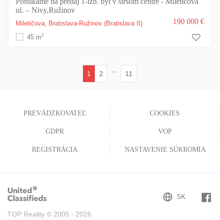
Ponúkame na predaj 1-izb. byt v širšom centre - Miletičova
ul. – Nivy,Ružinov
190 000 €
Miletičova,
Bratislava-Ružinov
(Bratislava II)
2
45 m
...
1
2
11
(current)
PREVÁDZKOVATEĽ
COOKIES
GDPR
VOP
REGISTRÁCIA
NASTAVENIE SÚKROMIA
TOP Reality © 2005 - 2026