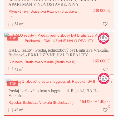
APARTMÁN V NOVOSTAVBE, NIVY
238 000 €
Mlynské nivy,
Bratislava-Ružinov
(Bratislava
II)
2
34 m
TOP
HALO reality - Predaj, jednoizbový byt Bratislava Vrakuňa,
Bučinová - EXKLUZÍVNE HALO REALITY
165 000 €
Bučinová,
Bratislava-Vrakuňa
(Bratislava II)
2
41 m
TOP
Predaj 1-izbového bytu s loggiou, ul. Rajecká, BA II -
Vrakuňa
164 990 + 140,00
Rajecká,
Bratislava-Vrakuňa
(Bratislava II)
€
2
45 m