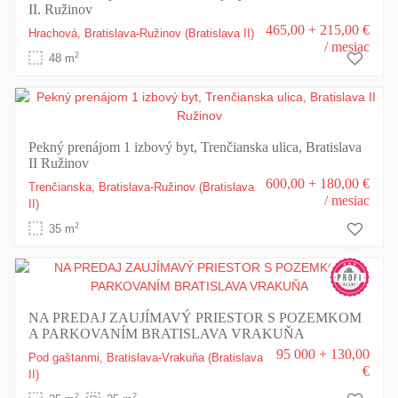
II. Ružinov
465,00 + 215,00 €
Hrachová,
Bratislava-Ružinov
(Bratislava II)
/ mesiac
2
48 m
Pekný prenájom 1 izbový byt, Trenčianska ulica, Bratislava
II Ružinov
600,00 + 180,00 €
Trenčianska,
Bratislava-Ružinov
(Bratislava
/ mesiac
II)
2
35 m
NA PREDAJ ZAUJÍMAVÝ PRIESTOR S POZEMKOM
A PARKOVANÍM BRATISLAVA VRAKUŇA
95 000 + 130,00
Pod gaštanmi,
Bratislava-Vrakuňa
(Bratislava
€
II)
2
2