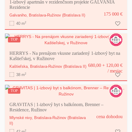
1-izbový apartmán v rezidenčnom projekte GALVANIA
Rezidencie
175 000 €
Galvaniho,
Bratislava-Ružinov
(Bratislava II)
2
40 m
TOP
HERRYS - Na prenájom vkusne zariadený 1-izbový byt na
Kaštieľskej, v Ružinove
680,00 + 120,00 €
Kaštieľska,
Bratislava-Ružinov
(Bratislava II)
/ mesiac
2
38 m
TOP
GRAVITAS | 1-izbový byt s balkónom, Brenner –
Residence, Ružinov
cena dohodou
Mlynské nivy,
Bratislava-Ružinov
(Bratislava
II)
2
42 m