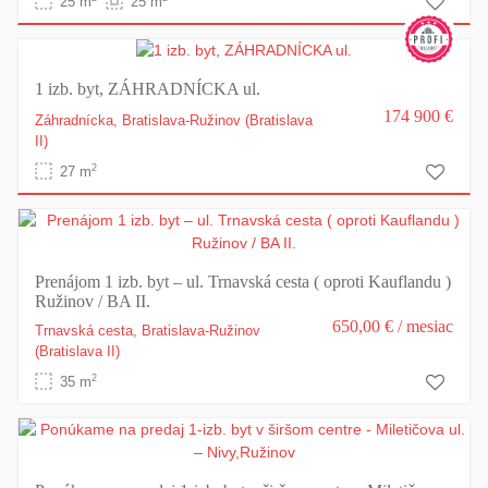
25 m
25 m
1 izb. byt, ZÁHRADNÍCKA ul.
174 900 €
Záhradnícka,
Bratislava-Ružinov
(Bratislava
II)
2
27 m
Prenájom 1 izb. byt – ul. Trnavská cesta ( oproti Kauflandu )
Ružinov / BA II.
650,00 €
/ mesiac
Trnavská cesta,
Bratislava-Ružinov
(Bratislava II)
2
35 m